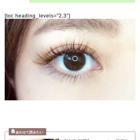
[toc heading_levels=”2,3″]