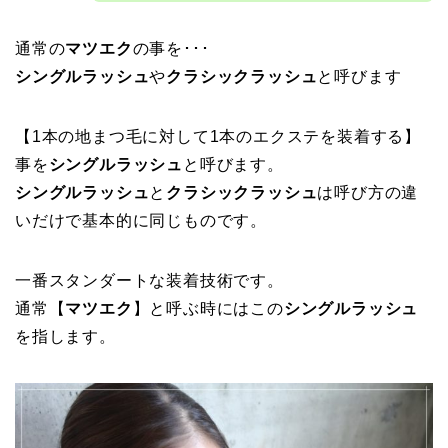
通常の
マツエク
の事を･･･
シングルラッシュ
や
クラシックラッシュ
と呼びます
【1本の地まつ毛に対して1本のエクステを装着する】
事を
シングルラッシュ
と呼びます。
シングルラッシュ
と
クラシックラッシュ
は呼び方の違
いだけで基本的に同じものです。
一番スタンダートな装着技術です。
通常【
マツエク
】と呼ぶ時にはこの
シングルラッシュ
を指します。